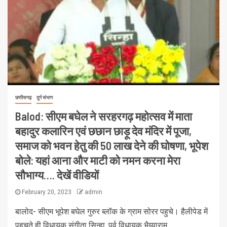
छत्तीसगढ़
दुर्ग संभाग
Balod: सीएम बघेल ने सरहरगढ़ महोत्सव में माता
बहादुर कलारिन एवं छछान छाड़ू देव मंदिर में पूजा,
समाज को भवन हेतु की 50 लाख देने की घोषणा, भूपेश
बोले: यहां आना और माटी को नमन करना मेरा
सौभाग्य…. देखें वीडियों
February 20, 2023
admin
बालोद- सीएम भूपेश बघेल गुरुर ब्लॉक के ग्राम सोरर पहुचे। हैलीपेड में
पहुचते ही विधायक संगीता सिन्हा, पूर्व विधायक भैय्याराम...