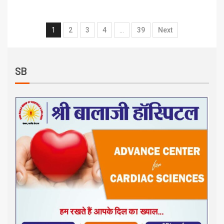
1
2
3
4
…
39
Next
SB