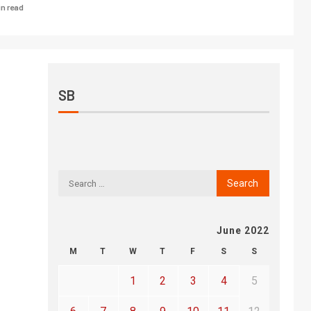
in read
SB
June 2022
M
T
W
T
F
S
S
1
2
3
4
5