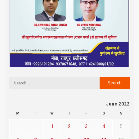
June 2022
M
T
W
T
F
S
S
1
2
3
4
5