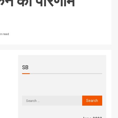
यांकन का परिणाम
in read
SB