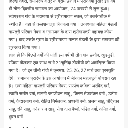
तिल्दा नेवरा,
समीपस्थ क्षेत्र के ग्राम छत्तौद मे प्रतिवर्षानुसार इस वर्ष
भी तीन-दिवसीय रामायण का आयोजन , 24 फरवरी से शुरू हुआ।
सर्वप्रथम गांव के महामाया से श्रीरामायण स्थल, जो बजरंगचौक मे
स्थीत है। वहा से कलशयात्रा निकाला गया। तत्पश्चात महिला मंडली
गायत्री परिवार नेवरा व ग्रामजन के द्वारा श्रीगायत्री महायज्ञ कीया
गया। बाद उसके ग्राम के श्रीरामायण मानस मंडली के द्वारा रामायण की
शुरुआत किया गया।
ज्ञात हो कि पिछले वर्षों की भांती इस वर्ष भी तीन गांव छत्तौद, खुडमुडी,
रजिया मीलकर एक साथ सभी 21चुनिंदा टोलीयो को आमंत्रित किया
गया है। जो इन तीनो गांवो मे क्रमशः 25, 26, 27 मार्च तक प्रस्तुति
देगे। रामायण प्रारंभ के इस आयोजन में जीनका महत्वपूर्ण योगदान रहा
है। उन्मे महिला गायत्री परिवार नेवरा, सरपंच कविता अरविंद वर्मा,
स्वाति सतीष वर्मा, तारणी जगजीवन साहू , किरण तेजशंकर वर्मा , डागेश
वर्मा, केदारनाथ वर्मा, रोहित निर्मलकर, अश्वनी वर्मा, अजय साहू, चंद्रिका
साहू, रवि साहू, गणेश राम साहू, सेवा दास वैष्णो, पंडित वर्मा, अमित वर्मा,
भुवन वर्मा