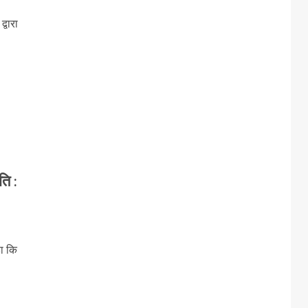
्वारा
ति :
हा कि