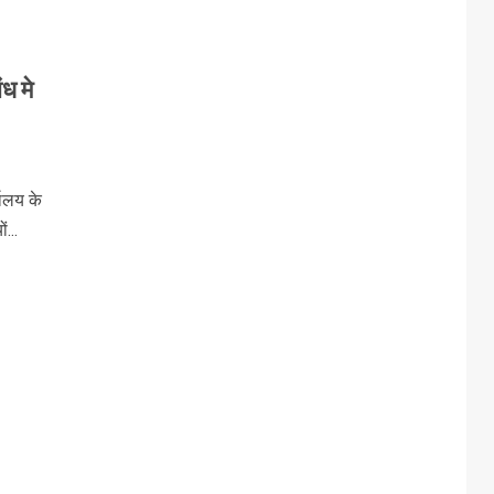
ध मे
यालय के
...