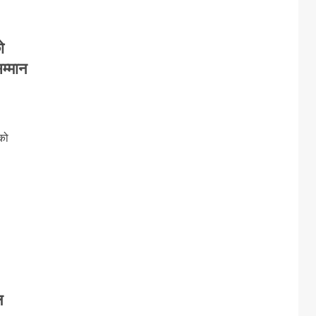
ो
म्मान
को
ल