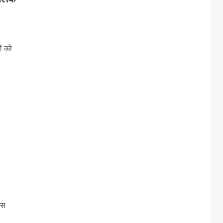
ी को
ास