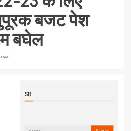
22-23 के लिए
ुपूरक बजट पेश
एम बघेल
n read
SB