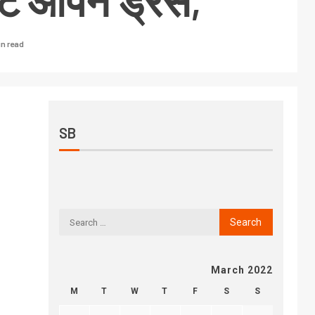
ेंट ओपन ड्रेस,
in read
SB
March 2022
M
T
W
T
F
S
S