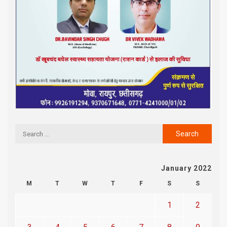
January 2022
M
T
W
T
F
S
S
1
2