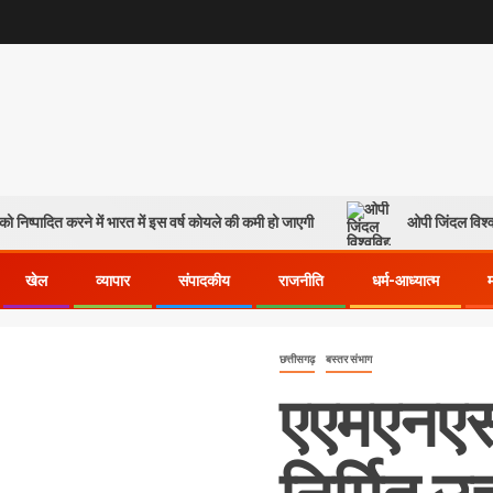
ो निष्पादित करने में भारत में इस वर्ष कोयले की कमी हो जाएगी
ओपी जिंदल विश्व
खेल
व्यापार
संपादकीय
राजनीति
धर्म-आध्यात्म
छत्तीसगढ़
बस्तर संभाग
एएमएनएस इ