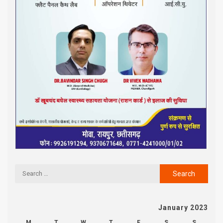
January 2023
M
T
W
T
F
S
S