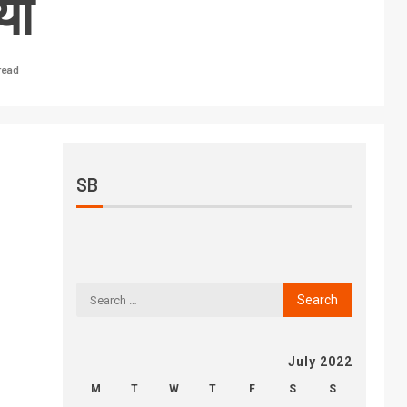
यों
read
SB
July 2022
M
T
W
T
F
S
S