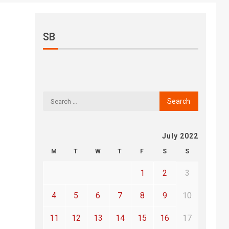
SB
July 2022
M
T
W
T
F
S
S
1
2
3
4
5
6
7
8
9
10
11
12
13
14
15
16
17