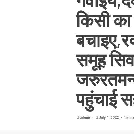
गवाइये,द
किसी का
बचाइए,रक
समूह सिव
जरुरतमन्
पहुंचाई 
1 min 
admin
July 4, 2022