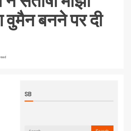
ता ने संतोषी मांझी
ंग वुमैन बनने पर दी
read
SB